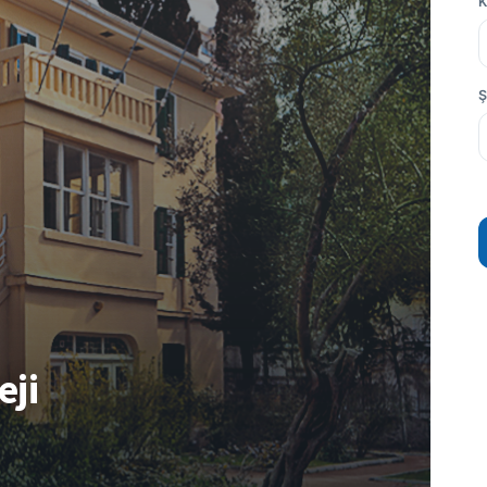
K
Ş
eji