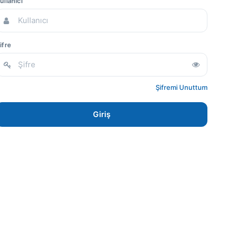
ullanıcı
ifre
Şifremi Unuttum
Giriş